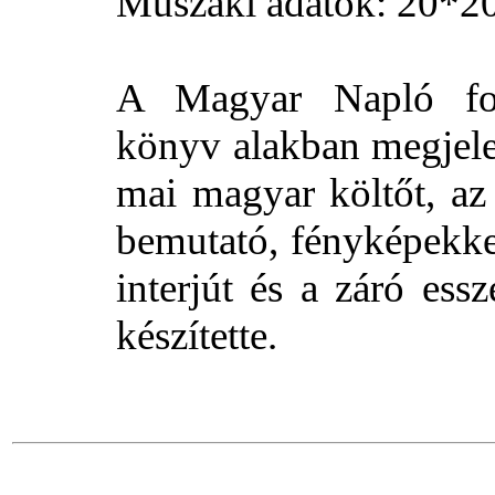
Műszaki adatok: 20*2
A Magyar Napló foly
könyv alakban megjele
mai magyar költőt, az 
bemutató, fényképekkel
interjút és a záró ess
készítette.