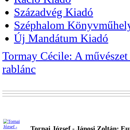
Századvég Kiadó
Széphalom Könyvműhel
Új Mandátum Kiadó
Tormay Cécile: A művészet 
rablánc
Tornai József - Jánosi Zoltán: E