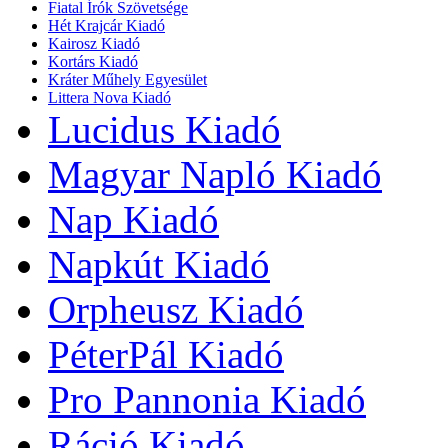
Fiatal Írók Szövetsége
Hét Krajcár Kiadó
Kairosz Kiadó
Kortárs Kiadó
Kráter Műhely Egyesület
Littera Nova Kiadó
Lucidus Kiadó
Magyar Napló Kiadó
Nap Kiadó
Napkút Kiadó
Orpheusz Kiadó
PéterPál Kiadó
Pro Pannonia Kiadó
Ráció Kiadó