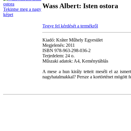
Wass Albert: Isten ostora
Tekintse meg a nagy
képet
Tegye fel kérdését a termékről
Kiadó: Kráter Műhely Egyesület
Megjelenés: 2011
ISBN 978-963-298-036-2
Terjedelem: 24 o.
Műszaki adatok: A4, Keménytáblás
A mese a hun király tetteit meséli el az ism
nagyhatalmakkal? Persze a kortörténet mögött fel