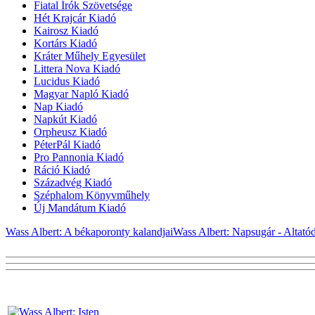
Fiatal Írók Szövetsége
Hét Krajcár Kiadó
Kairosz Kiadó
Kortárs Kiadó
Kráter Műhely Egyesület
Littera Nova Kiadó
Lucidus Kiadó
Magyar Napló Kiadó
Nap Kiadó
Napkút Kiadó
Orpheusz Kiadó
PéterPál Kiadó
Pro Pannonia Kiadó
Ráció Kiadó
Századvég Kiadó
Széphalom Könyvműhely
Új Mandátum Kiadó
Wass Albert: A békaporonty kalandjai
Wass Albert: Napsugár - Altató