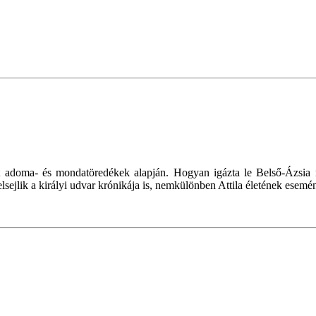
ert adoma- és mondatöredékek alapján. Hogyan igázta le Belső-Ázsia
sejlik a királyi udvar krónikája is, nemkülönben Attila életének esemén