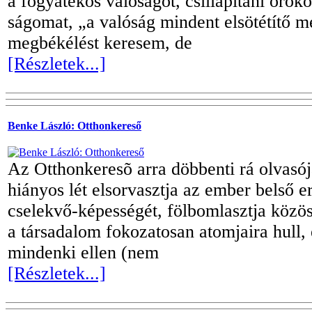
a fogyatékos valóságot, csillapítani örök
ságomat, „a valóság mindent elsötétítő m
megbékélést keresem, de
[Részletek...]
Benke László: Otthonkereső
Az Otthonkeresõ arra döbbenti rá olvasójá
hiányos lét elsorvasztja az ember belső e
cselekvő-képességét, fölbomlasztja közös
a társadalom fokozatosan atomjaira hull,
mindenki ellen (nem
[Részletek...]