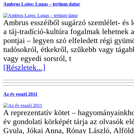
Ambrus Lajos: Lugas – tertium datur
Ambrus esszéiből sugárzó szemlélet- és 
a táj-tradíció-kultúra fogalmak lehetnek
pontjai – legyen szó elfeledett régi gyüm
tudósokról, étkekről, szűkebb vagy tágabb
vagy egyedi sorsról, t
[Részletek...]
Az év esszéi 2011
A reprezentatív kötet – hagyományainkho
év gondolati körképét tárja az olvasók el
Gyula, Jókai Anna, Rónay László, Alföld