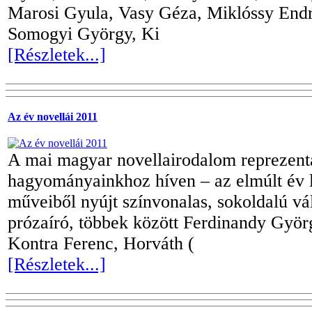
Marosi Gyula, Vasy Géza, Miklóssy End
Somogyi György, Ki
[Részletek...]
Az év novellái 2011
A mai magyar novellairodalom reprezent
hagyományainkhoz híven – az elmúlt év l
műveiből nyújt színvonalas, sokoldalú vál
prózaíró, többek között Ferdinandy Györ
Kontra Ferenc, Horváth (
[Részletek...]