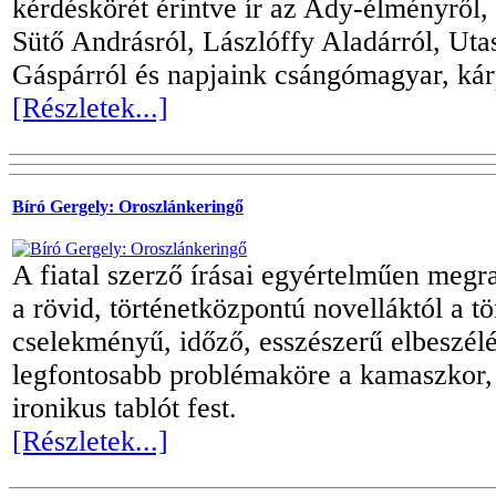
kérdéskörét érintve ír az Ady-élményről,
Sütő Andrásról, Lászlóffy Aladárról, Uta
Gáspárról és napjaink csángómagyar, ká
[Részletek...]
Bíró Gergely: Oroszlánkeringő
A fiatal szerző írásai egyértelműen megraj
a rövid, történetközpontú novelláktól a tö
cselekményű, időző, esszészerű elbeszélé
legfontosabb problémaköre a kamaszkor,
ironikus tablót fest.
[Részletek...]