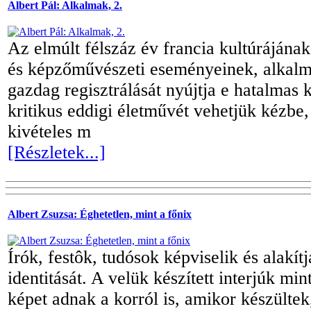
Albert Pál: Alkalmak, 2.
Az elmúlt félszáz év francia kultúrájának
és képzőművészeti eseményeinek, alkalm
gazdag regisztrálását nyújtja e hatalmas 
kritikus eddigi életművét vehetjük kézbe,
kivételes m
[Részletek...]
Albert Zsuzsa: Éghetetlen, mint a főnix
Írók, festôk, tudósok képviselik és alakí
identitását. A velük készített interjúk mi
képet adnak a kor­ról is, amikor készültek