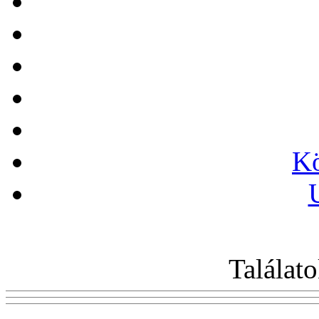
Kö
Találato