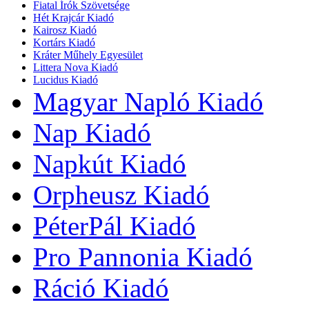
Fiatal Írók Szövetsége
Hét Krajcár Kiadó
Kairosz Kiadó
Kortárs Kiadó
Kráter Műhely Egyesület
Littera Nova Kiadó
Lucidus Kiadó
Magyar Napló Kiadó
Nap Kiadó
Napkút Kiadó
Orpheusz Kiadó
PéterPál Kiadó
Pro Pannonia Kiadó
Ráció Kiadó