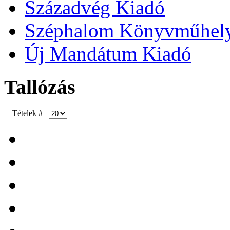
Századvég Kiadó
Széphalom Könyvműhel
Új Mandátum Kiadó
Tallózás
Tételek #