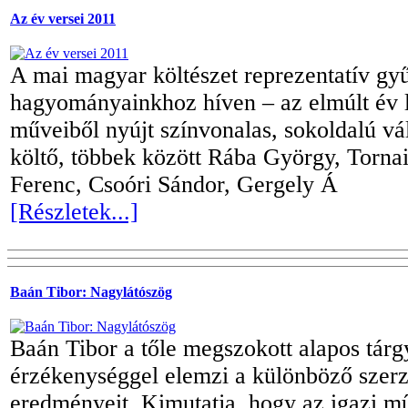
Az év versei 2011
A mai magyar költészet reprezentatív gy
hagyományainkhoz híven – az elmúlt év l
műveiből nyújt színvonalas, sokoldalú vá
költő, többek között Rába György, Tornai
Ferenc, Csoóri Sándor, Gergely Á
[Részletek...]
Baán Tibor: Nagylátószög
Baán Tibor a tőle megszokott alapos tárgy
érzékenységgel elemzi a különböző szerz
eredményeit. Kimutatja, hogy az igazi m