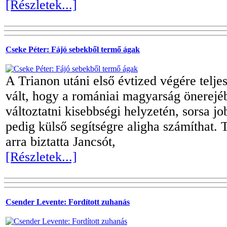
[Részletek...]
Cseke Péter: Fájó sebekből termő ágak
A Trianon utáni első évtized végére telje
vált, hogy a romániai magyarság önerejé
változtatni kisebbségi helyzetén, sorsa j
pedig külső segítségre aligha számíthat. 
arra biztatta Jancsót,
[Részletek...]
Csender Levente: Fordított zuhanás