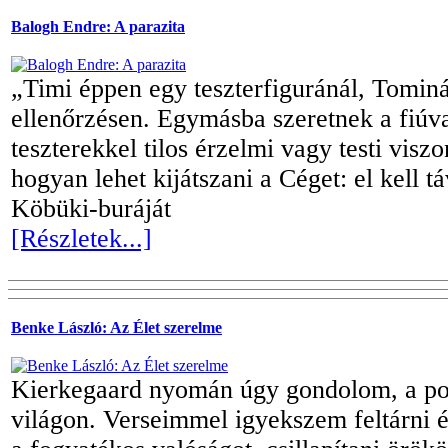
Balogh Endre: A parazita
„Timi éppen egy teszterfiguránál, Tominá
ellenőrzésen. Egymásba szeretnek a fiúv
teszterekkel tilos érzelmi vagy testi visz
hogyan lehet kijátszani a Céget: el kell tá
Köbüki-buráját
[Részletek...]
Benke László: Az Élet szerelme
Kierkegaard nyomán úgy gondolom, a po
világon. Verseimmel igyekszem feltárni és