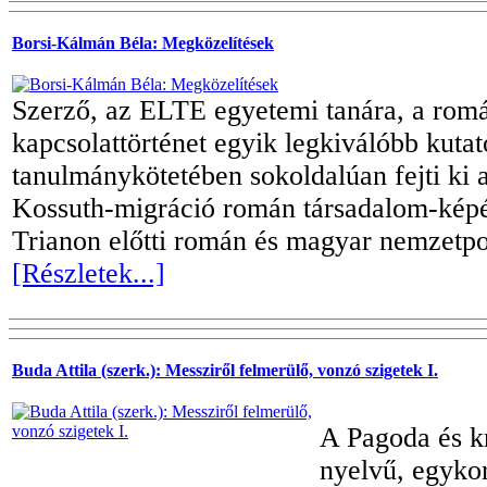
Borsi-Kálmán Béla: Megközelítések
Szerző, az ELTE egyetemi tanára, a ro
kapcsolattörténet egyik legkiválóbb kutat
tanulmánykötetében sokoldalúan fejti ki 
Kossuth-migráció román társadalom-képét
Trianon előtti román és magyar nemzetpol
[Részletek...]
Buda Attila (szerk.): Messziről felmerülő, vonzó szigetek I.
A Pagoda és k
nyelvű, egykor