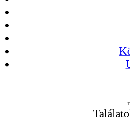
Kö
T
Találato