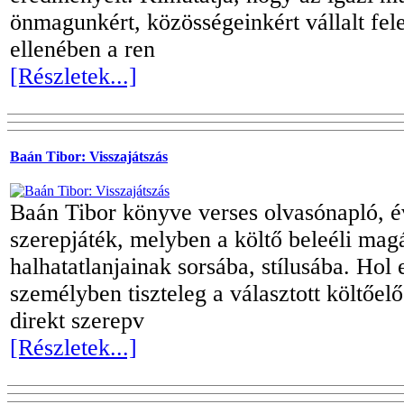
önmagunkért, közösségeinkért vállalt fel
ellenében a ren
[Részletek...]
Baán Tibor: Visszajátszás
Baán Tibor könyve verses olvasónapló, é
szerepjáték, melyben a költő beleéli ma
halhatatlanjainak sorsába, stílusába. Ho
személyben tiszteleg a választott költőel
direkt szerepv
[Részletek...]