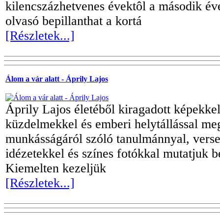
kilencszázhetvenes évektôl a második éve
olvasó bepillanthat a kortá
[Részletek...]
Álom a vár alatt - Áprily Lajos
Áprily Lajos életéből kiragadott képekkel
küzdelmekkel és emberi helytállással meg
munkásságáról szóló tanulmánnyal, versei
idézetekkel és színes fotókkal mutatjuk be
Kiemelten kezeljük
[Részletek...]