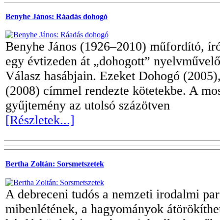
Benyhe János: Ráadás dohogó
Benyhe János (1926–2010) műfordító, író
egy évtizeden át „dohogott” nyelvművelő
Válasz hasábjain. Ezeket Dohogó (2005)
(2008) címmel rendezte kötetekbe. A mo
gyűjtemény az utolsó százötven
[Részletek...]
Bertha Zoltán: Sorsmetszetek
A debreceni tudós a nemzeti irodalmi pa
mibenlétének, a hagyományok átörökíthe