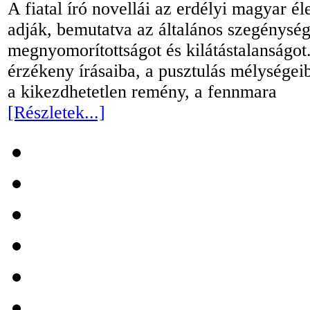
A fiatal író novellái az erdélyi magyar él
adják, bemutatva az általános szegénység
megnyomorítottságot és kilátástalanságot
érzékeny írásaiba, a pusztulás mélysége
a kikezdhetetlen remény, a fennmara
[Részletek...]