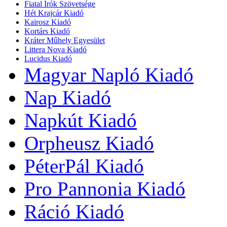
Fiatal Írók Szövetsége
Hét Krajcár Kiadó
Kairosz Kiadó
Kortárs Kiadó
Kráter Műhely Egyesület
Littera Nova Kiadó
Lucidus Kiadó
Magyar Napló Kiadó
Nap Kiadó
Napkút Kiadó
Orpheusz Kiadó
PéterPál Kiadó
Pro Pannonia Kiadó
Ráció Kiadó