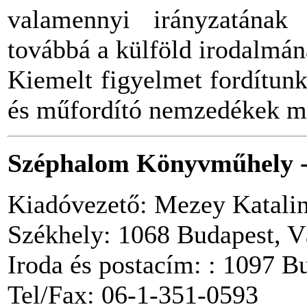
valamennyi irányzatának 
továbbá a külföld irodalmán
Kiemelt figyelmet fordítunk 
és műfordító nemzedékek mu
Széphalom Könyvműhely -
Kiadóvezető: Mezey Katali
Székhely: 1068 Budapest, Vá
Iroda és postacím: : 1097 B
Tel/Fax: 06-1-351-0593