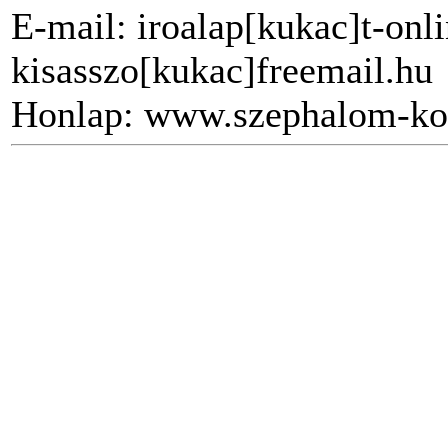
E-mail: iroalap[kukac]t-onli
kisasszo[kukac]freemail.hu
Honlap: www.szephalom-ko