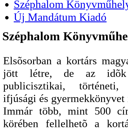
Széphalom Könyvműhel
Új Mandátum Kiadó
Széphalom Könyvműhe
Elsõsorban a kortárs magya
jött létre, de az idõk
publicisztikai, történeti,
ifjúsági és gyermekkönyvet 
Immár több, mint 500 cím
körében fellelhetõ a kort