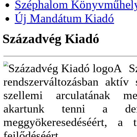
Széphalom Könyvműhel
Új Mandátum Kiadó
Századvég Kiadó
A Sz
rendszerváltozásban aktív 
szellemi arculatának me
akartunk tenni a demo
meggyökeresedéséért, a t
fejlődéséért.