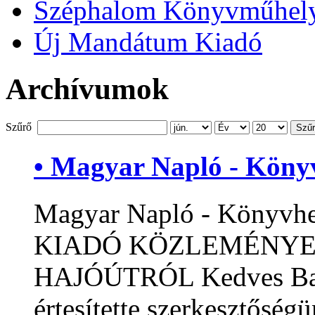
Széphalom Könyvműhel
Új Mandátum Kiadó
Archívumok
Szűrő
Szű
• Magyar Napló - Könyv
Magyar Napló - Könyv
KIADÓ KÖZLEMÉNYE
HAJÓÚTRÓL Kedves Bar
értesítette szerkesztőség