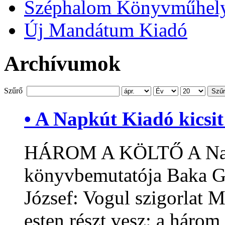
Széphalom Könyvműhel
Új Mandátum Kiadó
Archívumok
Szűrő
Szű
• A Napkút Kiadó kicsi
HÁROM A KÖLTŐ A Napkú
könyvbemutatója Baka G
József: Vogul szigorlat M
esten részt vesz: a három 