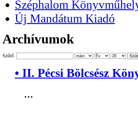
Széphalom Könyvműhel
Új Mandátum Kiadó
Archívumok
Szűrő
Szű
• II. Pécsi Bölcsész Kö
...